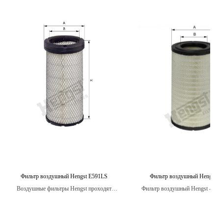
Фильтр воздушный Hengst E591LS
Фильтр воздушный Hengst 
Воздушные фильтры Hengst проходят
Фильтр воздушный Hengst - это
строгие испытания на стойкость к
системы вентиляции двигателя,
вибрации, температурным изменениям и
защищает его от попадания пыл
воздействию влаги, обеспечивая надежную
насекомых и других загрязне