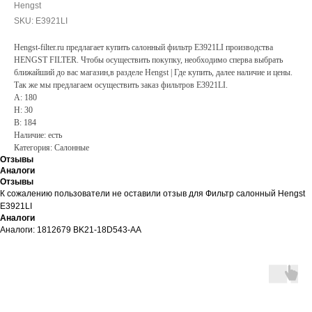
Hengst
SKU:
E3921LI
Hengst-filter.ru предлагает купить салонный фильтр E3921LI производства
HENGST FILTER. Чтобы осуществить покупку, необходимо сперва выбрать
ближайший до вас магазин,в разделе Hengst | Где купить, далее наличие и цены.
Так же мы предлагаем осуществить заказ фильтров E3921LI.
A: 180
H: 30
B: 184
Наличие: есть
Категория: Салонные
Отзывы
Аналоги
Отзывы
К сожалению пользователи не оставили отзыв для Фильтр салонный Hengst
E3921LI
Аналоги
Аналоги: 1812679 BK21-18D543-AA