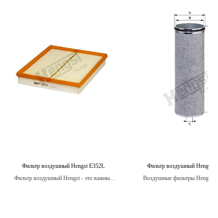
Фильтр воздушный Hengst E352L
Фильтр воздушный Hengst 
Фильтр воздушный Hengst - это важный
Воздушные фильтры Hengst п
компонент автомобиля, который помогает
строгие испытания на стойко
продлить срок эксплуатации двигателя,
вибрации, температурным изме
улучшить его производительность и
воздействию влаги, обеспечива
снизить расход топлива.
защиту двигателя в любых ус