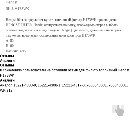
Hengst
SKU:
H173WK
Hengst-filter.ru предлагает купить топливный фильтр H173WK производства
HENGST FILTER. Чтобы осуществить покупку, необходимо сперва выбрать
ближайший до вас магазин,в разделе Hengst | Где купить, далее наличие и цены.
Так же мы предлагаем осуществить заказ фильтров H173WK.
A: 85
H: 80
Наличие: есть
Отзывы
Аналоги
Отзывы
К сожалению пользователи не оставили отзыв для фильтр топливный Hengst
H173WK
Аналоги
Аналог: 15221-4308-0, 15221-4308-1, 15221-4317-0, 7000043081, 700043081,
WK 812