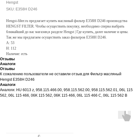
Hengst
SKU:
E358H D246
Hengst-filter.ru предлагает купить масляный фильтр E358H D246 производства
HENGST FILTER. Чтобы осуществить покупку, необходимо сперва выбрать
ближайший до вас магазин,в разделе Hengst | Где купить, далее наличие и цены.
Так же мы предлагаем осуществить заказ фильтров E358H D246.
A: 53
H: 112
Наличие: есть
Отзывы
Аналоги
Отзывы
К сожалению пользователи не оставили отзыв для Фильтр масляный
Hengst E358H D246
Аналоги
Аналоги: HU 6013 z, 958.115.466.00, 958.115.562.00, 958.115.562.01, 06L 115
562, 06L 115 466, 06K 115 562, 06K 115 466, 06L 115 466 C, 06L 115 562 B