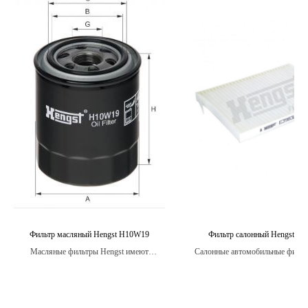
Фильтр масляный Hengst H10W19
Фильтр салонный Hengst E3
Масляные фильтры Hengst имеют
Салонные автомобильные фильт
большую поверхность фильтрации, что
предназначены для улавливани
обеспечивает более эффективное удаление
частиц, таких как пыль, грязь,
загрязнений из масла и более длительный
выхлопные газы и другие загр
интервал замены.
которые могут находиться в в