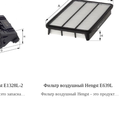
t E1328L-2
Фильтр воздушный Hengst E639L
это запасная
Фильтр воздушный Hengst - это продукт,
рно заменяться
который разработан с учетом особенностей
ендациями
конкретных моделей автомобилей, чтобы
обиля.
обеспечить наилучшую производительность
и защиту двигателя.