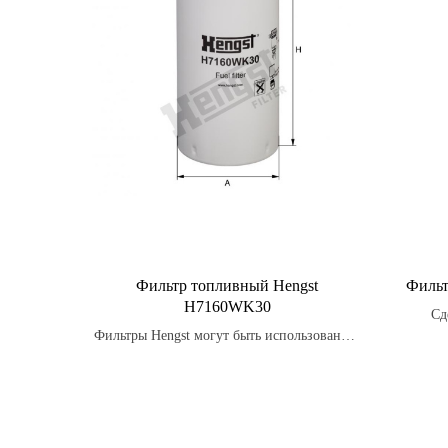
Фильтр топливный Hengst
Фильт
H7160WK30
Сд
Фильтры Hengst могут быть использованы в
мате
широком диапазоне автомобилей
различных марок и моделей.
произ