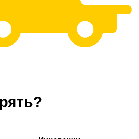
рять?