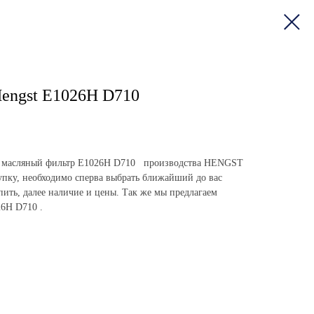
engst E1026H D710
пить масляный фильтр E1026H D710 производства HENGST
пку, необходимо сперва выбрать ближайший до вас
упить, далее наличие и цены. Так же мы предлагаем
26H D710 .