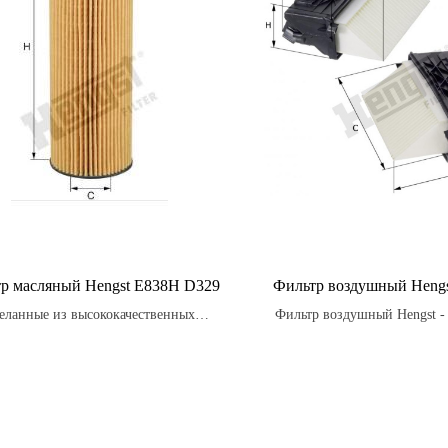
р масляный Hengst E838H D329
Фильтр воздушный Hengs
еланные из высококачественных
Фильтр воздушный Hengst - 
риалов, масляные фильтры Hengst
часть, которая должна регуля
обеспечивают оптимальную
в соответствии с реком
водительность двигателя, удаляя до
производителя автом
99% загрязнений.