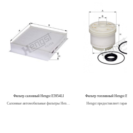
Фильтр салонный Hengst E5954LI
Фильтр топливный Hengst E49
Салонные автомобильные фильтры Hengst
Hengst предоставляет гарантию
предназначены для улавливания вредных
топливные фильтры.
частиц, таких как пыль, грязь, пыльцу,
выхлопные газы и другие загрязнения,
которые могут находиться в воздухе и
нанести вред здоровью пассажиров.