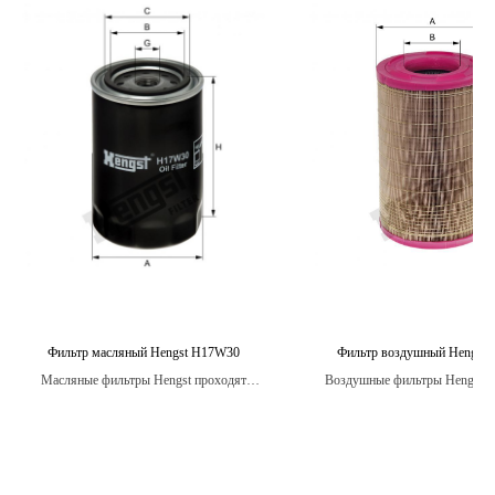
Фильтр масляный Hengst H17W30
Фильтр воздушный Hengst 
Масляные фильтры Hengst проходят
Воздушные фильтры Hengst п
жесткие испытания на прочность и
строгие испытания на стойко
долговечность, чтобы гарантировать
вибрации, температурным изме
оптимальную производительность и защиту
воздействию влаги, обеспечива
двигателя вашего автомобиля.
защиту двигателя в любых ус