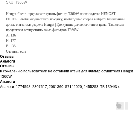
SKU:
T360W
Hengst-filter.ru предлагает купить фильтр T360W производства HENGST
FILTER. Чтобы осуществить покупку, необходимо сперва выбрать ближайший
до вас магазин,в разделе Hengst | Где купить, далее наличие и цены. Так же мы
предлагаем осуществить заказ фильтров T360W.
A: 136
H: 177
B: 136
Отзывы: есть
Отзывы
Аналоги
Отзывы
К сожалению пользователи не оставили отзыв для Фильтр осушителя Hengst
T360W
Аналоги
Аналоги: 1774598, 2307617, 2081360, 57142020, 1455253, TB 1394/3 x