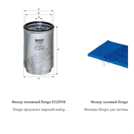
Фильтр топливный Hengst H328WK
Фильтр салонный Hengst E2
Hengst предлагает широкий выбор
Фильтры Hengst для системы ве
топливных фильтров для различных типов
кондиционирования изготавлив
топлива.
качественных материало
обеспечивающих максимал
эффективность и долговечн