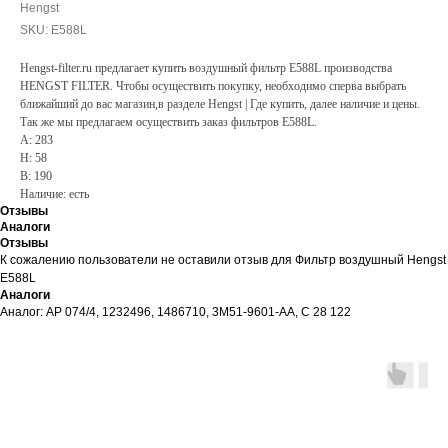
Hengst
SKU:
E588L
Hengst-filter.ru предлагает купить воздушный фильтр E588L производства
HENGST FILTER. Чтобы осуществить покупку, необходимо сперва выбрать
ближайший до вас магазин,в разделе Hengst | Где купить, далее наличие и цены.
Так же мы предлагаем осуществить заказ фильтров E588L.
A: 283
H: 58
B: 190
Наличие: есть
Отзывы
Аналоги
Отзывы
К сожалению пользователи не оставили отзыв для Фильтр воздушный Hengst
E588L
Аналоги
Аналог: AP 074/4, 1232496, 1486710, 3M51-9601-AA, C 28 122