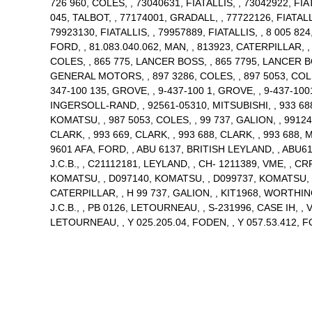
726 960, COLES, , 73040631, FIATALLIS, , 73042922, FIAT
045, TALBOT, , 77174001, GRADALL, , 77722126, FIATALLI
79923130, FIATALLIS, , 79957889, FIATALLIS, , 8 005 82
FORD, , 81.083.040.062, MAN, , 813923, CATERPILLAR, ,
COLES, , 865 775, LANCER BOSS, , 865 7795, LANCER BO
GENERAL MOTORS, , 897 3286, COLES, , 897 5053, COL
347-100 135, GROVE, , 9-437-100 1, GROVE, , 9-437-100
INGERSOLL-RAND, , 92561-05310, MITSUBISHI, , 933 6
KOMATSU, , 987 5053, COLES, , 99 737, GALION, , 991245
CLARK, , 993 669, CLARK, , 993 688, CLARK, , 993 688, M
9601 AFA, FORD, , ABU 6137, BRITISH LEYLAND, , ABU61
J.C.B., , C21112181, LEYLAND, , CH- 1211389, VME, , 
KOMATSU, , D097140, KOMATSU, , D099737, KOMATSU, , D1
CATERPILLAR, , H 99 737, GALION, , KIT1968, WORTHINGT
J.C.B., , PB 0126, LETOURNEAU, , S-231996, CASE IH,
LETOURNEAU, , Y 025.205.04, FODEN, , Y 057.53.412, FO