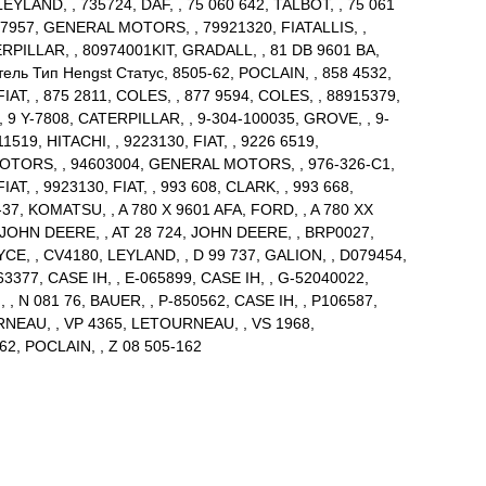
LEYLAND, , 735724, DAF, , 75 060 642, TALBOT, , 75 061
7987957, GENERAL MOTORS, , 79921320, FIATALLIS, ,
TERPILLAR, , 80974001KIT, GRADALL, , 81 DB 9601 BA,
ель Тип Hengst Статус, 8505-62, POCLAIN, , 858 4532,
T, , 875 2811, COLES, , 877 9594, COLES, , 88915379,
 Y-7808, CATERPILLAR, , 9-304-100035, GROVE, , 9-
19, HITACHI, , 9223130, FIAT, , 9226 6519,
MOTORS, , 94603004, GENERAL MOTORS, , 976-326-C1,
T, , 9923130, FIAT, , 993 608, CLARK, , 993 668,
7-37, KOMATSU, , A 780 X 9601 AFA, FORD, , A 780 XX
 JOHN DEERE, , AT 28 724, JOHN DEERE, , BRP0027,
CE, , CV4180, LEYLAND, , D 99 737, GALION, , D079454,
3377, CASE IH, , E-065899, CASE IH, , G-52040022,
, N 081 76, BAUER, , P-850562, CASE IH, , P106587,
URNEAU, , VP 4365, LETOURNEAU, , VS 1968,
62, POCLAIN, , Z 08 505-162