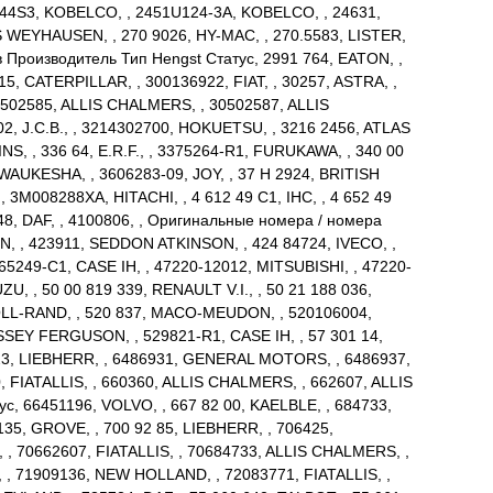
144S3, KOBELCO, , 2451U124-3A, KOBELCO, , 24631,
S WEYHAUSEN, , 270 9026, HY-MAC, , 270.5583, LISTER,
Производитель Тип Hengst Статус, 2991 764, EATON, ,
915, CATERPILLAR, , 300136922, FIAT, , 30257, ASTRA, ,
502585, ALLIS CHALMERS, , 30502587, ALLIS
2, J.C.B., , 3214302700, HOKUETSU, , 3216 2456, ATLAS
, , 336 64, E.R.F., , 3375264-R1, FURUKAWA, , 340 00
 WAUKESHA, , 3606283-09, JOY, , 37 H 2924, BRITISH
M008288XA, HITACHI, , 4 612 49 C1, IHC, , 4 652 49
48, DAF, , 4100806, , Оригинальные номера / номера
EN, , 423911, SEDDON ATKINSON, , 424 84724, IVECO, ,
465249-C1, CASE IH, , 47220-12012, MITSUBISHI, , 47220-
ZU, , 50 00 819 339, RENAULT V.I., , 50 21 188 036,
RSOLL-RAND, , 520 837, MACO-MEUDON, , 520106004,
EY FERGUSON, , 529821-R1, CASE IH, , 57 301 14,
 23, LIEBHERR, , 6486931, GENERAL MOTORS, , 6486937,
IATALLIS, , 660360, ALLIS CHALMERS, , 662607, ALLIS
с, 66451196, VOLVO, , 667 82 00, KAELBLE, , 684733,
35, GROVE, , 700 92 85, LIEBHERR, , 706425,
, , 70662607, FIATALLIS, , 70684733, ALLIS CHALMERS, ,
 , 71909136, NEW HOLLAND, , 72083771, FIATALLIS, ,