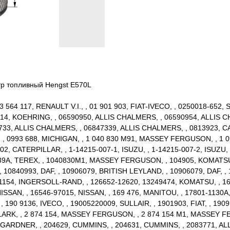
тр топливный Hengst E570L
564 117, RENAULT V.I., , 01 901 903, FIAT-IVECO, , 0250018-652, S
14, KOEHRING, , 06590950, ALLIS CHALMERS, , 06590954, ALLIS C
3, ALLIS CHALMERS, , 06847339, ALLIS CHALMERS, , 0813923, CATE
, , 0993 688, MICHIGAN, , 1 040 830 M91, MASSEY FERGUSON, , 1
 CATERPILLAR, , 1-14215-007-1, ISUZU, , 1-14215-007-2, ISUZU, , 
 039A, TEREX, , 1040830M1, MASSEY FERGUSON, , 104905, KOMATSU
10840993, DAF, , 10906079, BRITISH LEYLAND, , 10906079, DAF, , 
8H 1154, INGERSOLL-RAND, , 126652-12620, 13249474, KOMATSU, , 16
ISSAN, , 16546-97015, NISSAN, , 169 476, MANITOU, , 17801-1130A, 
, 190 9136, IVECO, , 19005220009, SULLAIR, , 1901903, FIAT, , 19091
LARK, , 2 874 154, MASSEY FERGUSON, , 2 874 154 M1, MASSEY 
08, GARDNER, , 204629, CUMMINS, , 204631, CUMMINS, , 2083771, 