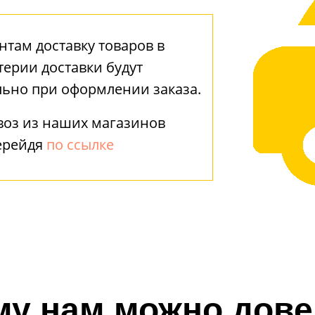
там доставку товаров в
терии доставки будут
льно при оформлении заказа.
воз из наших магазинов
ерейдя
по ссылке
му нам можно дове