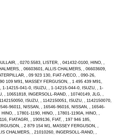
ULLAIR, , 0270.5583, LISTER, , 041432-0100, HINO, ,
HALMERS, , 06603601, ALLIS CHALMERS, , 06603609,
RPILLAR, , 09 923 130, FIAT-IVECO, , 090-26,
 090 109 M91, MASSEY FERGUSON, , 1 495 439 M91,
1-14215-041-0, ISUZU, , 1-14215-044-0, ISUZU, , 1-
, , 10651818, INGERSOLL-RAND, , 10740149, JLG, ,
1142150050, ISUZU, , 1142150051, ISUZU, , 1142150070,
546-96011, NISSAN, , 16546-96016, NISSAN, , 16546-
HINO, , 17801-1190, HINO, , 17801-1190A, HINO, ,
16, FIATAGRI, , 1909136, FIAT, , 197 946 185,
FERGUSON, , 2 879 154 M1, MASSEY FERGUSON, ,
ALLIS CHALMERS, , 21010260, INGERSOLL-RAND, ,