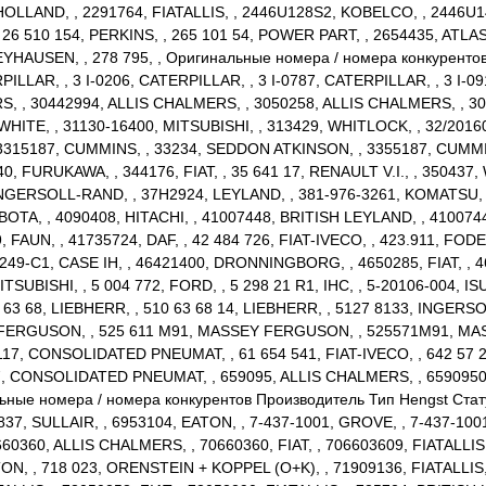
 HOLLAND, , 2291764, FIATALLIS, , 2446U128S2, KOBELCO, , 2446U
 26 510 154, PERKINS, , 265 101 54, POWER PART, , 2654435, ATLA
AUSEN, , 278 795, , Оригинальные номера / номера конкурентов 
PILLAR, , 3 I-0206, CATERPILLAR, , 3 I-0787, CATERPILLAR, , 3 I-0
, , 30442994, ALLIS CHALMERS, , 3050258, ALLIS CHALMERS, , 30
ITE, , 31130-16400, MITSUBISHI, , 313429, WHITLOCK, , 32/20160
3315187, CUMMINS, , 33234, SEDDON ATKINSON, , 3355187, CUMMINS
0, FURUKAWA, , 344176, FIAT, , 35 641 17, RENAULT V.I., , 350437,
GERSOLL-RAND, , 37H2924, LEYLAND, , 381-976-3261, KOMATSU, , 3
BOTA, , 4090408, HITACHI, , 41007448, BRITISH LEYLAND, , 410074
, FAUN, , 41735724, DAF, , 42 484 726, FIAT-IVECO, , 423.911, FOD
461249-C1, CASE IH, , 46421400, DRONNINGBORG, , 4650285, FIAT, , 
SUBISHI, , 5 004 772, FORD, , 5 298 21 R1, IHC, , 5-20106-004, ISU
10 63 68, LIEBHERR, , 510 63 68 14, LIEBHERR, , 5127 8133, INGE
 FERGUSON, , 525 611 M91, MASSEY FERGUSON, , 525571M91, MASS
0117, CONSOLIDATED PNEUMAT, , 61 654 541, FIAT-IVECO, , 642 57
 CONSOLIDATED PNEUMAT, , 659095, ALLIS CHALMERS, , 6590950, F
ьные номера / номера конкурентов Производитель Тип Hengst Стату
7, SULLAIR, , 6953104, EATON, , 7-437-1001, GROVE, , 7-437-1001
660360, ALLIS CHALMERS, , 70660360, FIAT, , 706603609, FIATALLIS
TON, , 718 023, ORENSTEIN + KOPPEL (O+K), , 71909136, FIATALLIS,