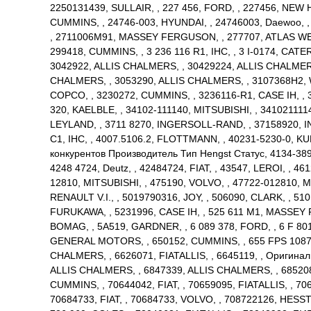
2250131439, SULLAIR, , 227 456, FORD, , 227456, NEW
CUMMINS, , 24746-003, HYUNDAI, , 24746003, Daewoo, ,
, 2711006M91, MASSEY FERGUSON, , 277707, ATLAS WEYH
299418, CUMMINS, , 3 236 116 R1, IHC, , 3 I-0174, CATER
3042922, ALLIS CHALMERS, , 30429224, ALLIS CHALMERS
CHALMERS, , 3053290, ALLIS CHALMERS, , 3107368H2, WH
COPCO, , 3230272, CUMMINS, , 3236116-R1, CASE IH, , 
320, KAELBLE, , 34102-111140, MITSUBISHI, , 3410211114
LEYLAND, , 3711 8270, INGERSOLL-RAND, , 37158920, IN
C1, IHC, , 4007.5106.2, FLOTTMANN, , 40231-5230-0, KU
конкурентов Производитель Тип Hengst Статус, 4134-389
4248 4724, Deutz, , 42484724, FIAT, , 43547, LEROI, , 
12810, MITSUBISHI, , 475190, VOLVO, , 47722-012810, MIT
RENAULT V.I., , 5019790316, JOY, , 506090, CLARK, , 5
FURUKAWA, , 5231996, CASE IH, , 525 611 M1, MASSEY
BOMAG, , 5A519, GARDNER, , 6 089 378, FORD, , 6 F 8
GENERAL MOTORS, , 650152, CUMMINS, , 655 FPS 1087,
CHALMERS, , 6626071, FIATALLIS, , 6645119, , Оригинал
ALLIS CHALMERS, , 6847339, ALLIS CHALMERS, , 6852083
CUMMINS, , 70644042, FIAT, , 70659095, FIATALLIS, , 70
70684733, FIAT, , 70684733, VOLVO, , 708722126, HESS