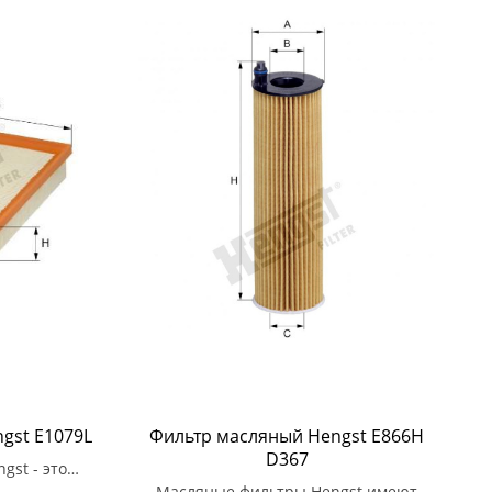
gst E1079L
Фильтр масляный Hengst E866H
D367
gst - это
 для всех
Масляные фильтры Hengst имеют