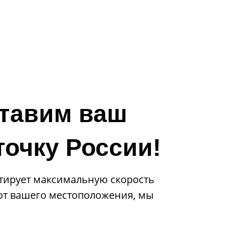
вечность, чтобы гарантировать
типов автомобилей, 
мальную производительность и
легковые автомобили, г
у двигателя вашего автомобиля.
автобусы и другие тра
средства.
тавим ваш
точку России!
тирует максимальную скорость
 от вашего местоположения, мы