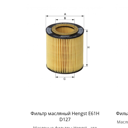
Фильтр масляный Hengst E61H
Филь
D127
Масл
Масляные фильтры Hengst - это
жест