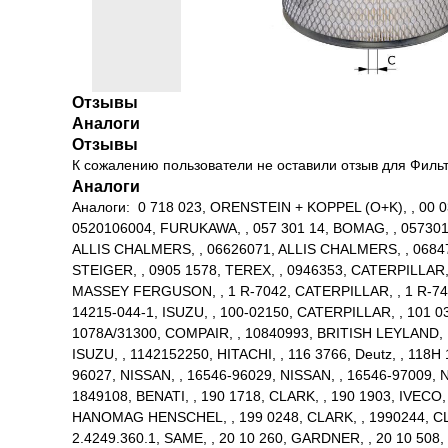
Отзывы
Аналоги
Отзывы
К сожалению пользователи не оставили отзыв для Филь
Аналоги
Аналоги: 0 718 023, ORENSTEIN + KOPPEL (O+K), , 00 03 
0520106004, FURUKAWA, , 057 301 14, BOMAG, , 057301
ALLIS CHALMERS, , 06626071, ALLIS CHALMERS, , 068473
STEIGER, , 0905 1578, TEREX, , 0946353, CATERPILLAR
MASSEY FERGUSON, , 1 R-7042, CATERPILLAR, , 1 R-7402,
14215-044-1, ISUZU, , 100-02150, CATERPILLAR, , 101
1078A/31300, COMPAIR, , 10840993, BRITISH LEYLAND, , 
ISUZU, , 1142152250, HITACHI, , 116 3766, Deutz, , 11
96027, NISSAN, , 16546-96029, NISSAN, , 16546-97009, N
1849108, BENATI, , 190 1718, CLARK, , 190 1903, IVECO, 
HANOMAG HENSCHEL, , 199 0248, CLARK, , 1990244, C
2.4249.360.1, SAME, , 20 10 260, GARDNER, , 20 10 5