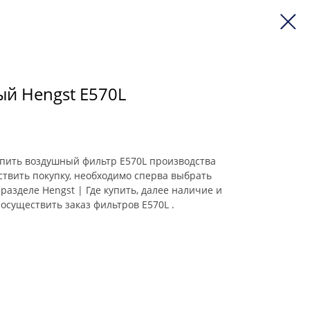
й Hengst E570L
 купить воздушный фильтр E570L производства
ствить покупку, необходимо сперва выбрать
разделе Hengst | Где купить, далее наличие и
осуществить заказ фильтров E570L .