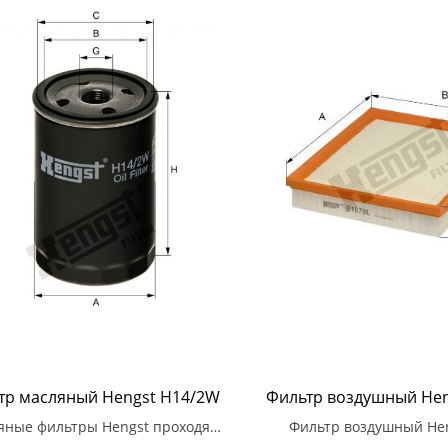
тр масляный Hengst H14/2W
Фильтр воздушный Hen
яные фильтры Hengst проходят
Фильтр воздушный Hen
кие испытания на прочность и
необходимый компонент