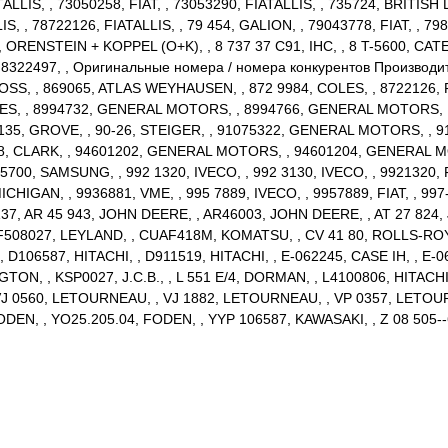
ALLIS, , 73050258, FIAT, , 73053290, FIATALLIS, , 735724, BRITISH 
S, , 78722126, FIATALLIS, , 79 454, GALION, , 79043778, FIAT, , 
4, ORENSTEIN + KOPPEL (O+K), , 8 737 37 C91, IHC, , 8 T-5600, CA
 8322497, , Оригинальные номера / номера конкурентов Производит
SS, , 869065, ATLAS WEYHAUSEN, , 872 9984, COLES, , 8722126, FIA
ES, , 8994732, GENERAL MOTORS, , 8994766, GENERAL MOTORS, , 9
135, GROVE, , 90-26, STEIGER, , 91075322, GENERAL MOTORS, , 9115
88, CLARK, , 94601202, GENERAL MOTORS, , 94601204, GENERAL 
700, SAMSUNG, , 992 1320, IVECO, , 992 3130, IVECO, , 9921320, FIA
ICHIGAN, , 9936881, VME, , 995 7889, IVECO, , 9957889, FIAT, , 99
37, AR 45 943, JOHN DEERE, , AR46003, JOHN DEERE, , AT 27 824,
CRF508027, LEYLAND, , CUAF418M, KOMATSU, , CV 41 80, ROLLS-ROY
06587, HITACHI, , D911519, HITACHI, , E-062245, CASE IH, , E-06
ON, , KSP0027, J.C.B., , L 551 E/4, DORMAN, , L4100806, HITACHI, 
 , VJ 0560, LETOURNEAU, , VJ 1882, LETOURNEAU, , VP 0357, LETO
DEN, , YO25.205.04, FODEN, , YYP 106587, KAWASAKI, , Z 08 505--