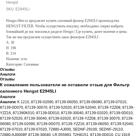
Hengst
SKU:
E2945LI
Hengst-filter.ru предлагает купить салонный фильтр E2945LI производства
HENGST FILTER. Чтобы осуществить покупку, необходимо сперва выбрать
ближайший до вас магазин,в разделе Hengst | Где купить, далее наличие и цены.
Так же мы предлагаем осуществить заказ фильтров E2945LI
A: 30
H: 196
B: 214
Наличие: есть
Категория: Салонные
Отзывы
Аналоги
Отзывы
К сожалению пользователи не оставили отзыв для Фильтр
салонного Hengst E2945LI
Аналоги
Аналоги:
K 1210, 87139-02090, 87139-06050, 87139-06080, 87139-07010,
87139-0D070, 87139-30070, 87139-52020, 87139-52040, 87139-YZZ08, 87139-
YZZ16, 871390K010, 87139-0D010, 87139-30040, 87139-02020, 87139-0D010,
87139-52020, 87139-30040, 87139-02020, 87139-YZZ08, 87139-30070, 87139-
06080, 87139-02090, 87139-0D070, 87139-YZZ16, 87139-06050, 87139-52040,
87139-07010, 87139-07020, 72880-AJ000, SEDNF-29100, SEDNF-29110,
72880-AJ0009P, 87139-30040, LR 055993, T2H8151, 87139-0D010, CU 1919