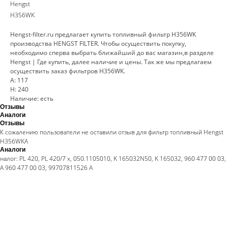
Hengst
H356WK
Hengst-filter.ru предлагает купить топливный фильтр H356WK
производства HENGST FILTER. Чтобы осуществить покупку,
необходимо сперва выбрать ближайший до вас магазин,в разделе
Hengst | Где купить, далее наличие и цены. Так же мы предлагаем
осуществить заказ фильтров H356WK.
A: 117
H: 240
Наличие: есть
Отзывы
Аналоги
Отзывы
К сожалению пользователи не оставили отзыв для фильтр топливный Hengst
H356WKА
Аналоги
налог: PL 420, PL 420/7 x, 050.1105010, K 165032N50, K 165032, 960 477 00 03,
A 960 477 00 03, 99707811526 A