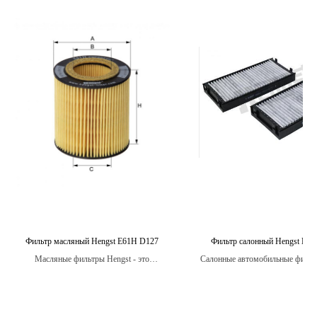
Фильтр масляный Hengst E61H D127
Фильтр салонный Hengst E29
Масляные фильтры Hengst - это
Салонные автомобильные фильт
высококачественные фильтры, способные
- это компоненты, установленные
эффективно защитить двигатель
вентиляции и кондициониро
автомобиля от загрязнений и продлить его
автомобиля, которые защищают
срок службы.
попадания вредных частиц и заг