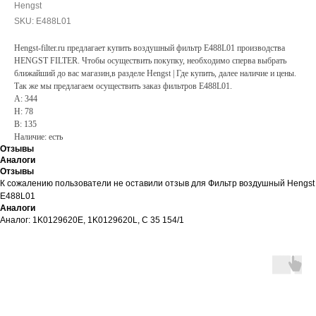
Hengst
SKU:
E488L01
Hengst-filter.ru предлагает купить воздушный фильтр E488L01 производства
HENGST FILTER. Чтобы осуществить покупку, необходимо сперва выбрать
ближайший до вас магазин,в разделе Hengst | Где купить, далее наличие и цены.
Так же мы предлагаем осуществить заказ фильтров E488L01.
A: 344
H: 78
B: 135
Наличие: есть
Отзывы
Аналоги
Отзывы
К сожалению пользователи не оставили отзыв для Фильтр воздушный Hengst
E488L01
Аналоги
Аналог: 1K0129620E, 1K0129620L, C 35 154/1