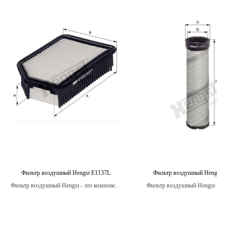
Фильтр воздушный Hengst E1137L
Фильтр воздушный Hengst 
Фильтр воздушный Hengst - это компонент,
Фильтр воздушный Hengst - эт
который способствует более чистому
компонент автомобиля, который
сгоранию топлива, что в свою очередь
продлить срок эксплуатации дв
уменьшает количество выхлопных газов.
улучшить его производительн
снизить расход топлива