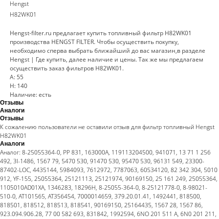
Hengst
H82WK01
Hengst-filter.ru предлагает купить топливный фильтр H82WK01
производства HENGST FILTER. Чтобы осуществить покупку,
необходимо сперва выбрать ближайший до вас магазин,в разделе
Hengst | Где купить, далее наличие и цены. Так же мы предлагаем
осуществить заказ фильтров H82WK01.
A: 55
H: 140
Наличие: есть
Отзывы
Аналоги
Отзывы
К сожалению пользователи не оставили отзыв для фильтр топливный Hengst
H82WK01
Аналоги
Аналог: 8-25055364-0, PP 831, 163000A, 119113204500, 941071, 13 71 1 256
492, 3I-1486, 1567 79, 5470 530, 91470 530, 95470 530, 96131 549, 23300-
87402-LOC, 4435144, 5984093, 7612972, 7787063, 60534120, 82 342 304, 5010
912, YF-155, 25055364, 25121113, 25121974, 90169150, 25 161 249, 25055364,
1105010AD01XA, 1346283, 18296H, 8-25055-364-0, 8-25121778-0, 8-98021-
510-0, AT101565, AT356454, 7000014659, 379.20.01.41, 1492441, 818500,
818501, 818512, 818513, 818541, 90169150, 25164435, 1567 28, 1567 86,
923.094.906.28, 77 00 582 693, 831842, 1992594, 6NO 201 511 A, 6N0 201 211,