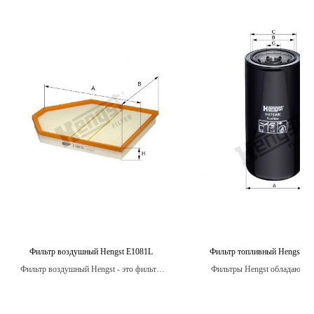
Фильтр воздушный Hengst E1081L
Фильтр топливный Hengst 
Фильтр воздушный Hengst - это фильтр,
Фильтры Hengst обладают в
состоящий из специальных материалов,
степенью фильтрации, что гар
которые улавливают загрязнения, такие как
чистоту топлива и улучшает 
пыль, грязь и другие частицы, прежде чем
двигателя, увеличивая е