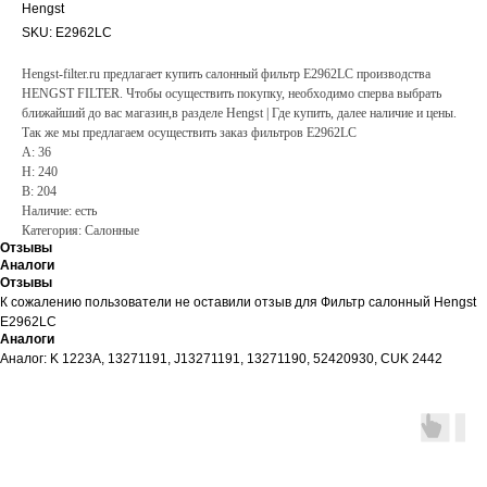
Hengst
SKU:
E2962LC
Hengst-filter.ru предлагает купить салонный фильтр E2962LC производства
HENGST FILTER. Чтобы осуществить покупку, необходимо сперва выбрать
ближайший до вас магазин,в разделе Hengst | Где купить, далее наличие и цены.
Так же мы предлагаем осуществить заказ фильтров E2962LC
A: 36
H: 240
B: 204
Наличие: есть
Категория: Салонные
Отзывы
Аналоги
Отзывы
К сожалению пользователи не оставили отзыв для Фильтр салонный Hengst
E2962LC
Аналоги
Аналог: K 1223A, 13271191, J13271191, 13271190, 52420930, CUK 2442